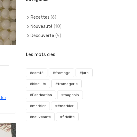
Recettes
(6)
Nouveauté
(10)
Découverte
(9)
Les mots clés
#comté
#fromage
#jura
#biscuits
#fromagerie
#Fabrication
#magasin
Lire
#morbier
##morbier
#nouveauté
#fidelité