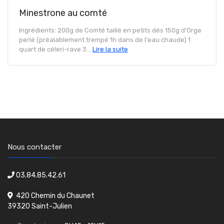
Minestrone au comté
Ingrédients: 200g de Comté taillé en petits dés 150g d'Orge
perlé (préalablement trempé 1h dans de l'eau chaude) 1
quart de céleri-rave 3...
Lire la suite
Nous contacter
03.84.85.42.61
420 Chemin du Chaunet
39320 Saint-Julien